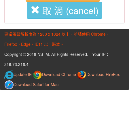
取 消 (cancel)
建議螢幕解析度為 1280 x 1024 以上，並請使用 Chrome、
Firefox、Edge、IE11 以上版本。
Copyright © 2018 NSTM. All Rights Reserved. Your IP：
216.73.216.4
Update IE
Download Chrome
Download FireFox
Download Safari for Mac