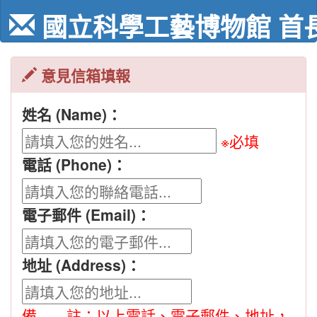
跳
國立科學工藝博物館 首
到
主
要
內
意見信箱填報
容
姓名 (Name)：
※必填
電話 (Phone)：
電子郵件 (Email)：
地址 (Address)：
備 註：以上電話、電子郵件、地址，